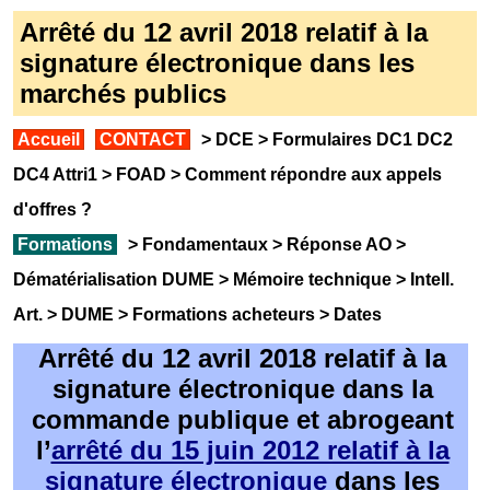
Arrêté du 12 avril 2018 relatif à la
signature électronique dans les
marchés publics
Accueil
CONTACT
>
DCE
>
Formulaires DC1 DC2
DC4 Attri1
>
FOAD
>
Comment répondre aux appels
d'offres
?
Formations
>
Fondamentaux
>
Réponse AO
>
Dématérialisation DUME
>
Mémoire technique
>
Intell.
Art.
>
DUME
>
Formations acheteurs
>
Dates
Arrêté du 12 avril 2018 relatif à la
signature électronique dans la
commande publique et abrogeant
l’
arrêté du 15 juin 2012 relatif à la
signature électronique
dans les