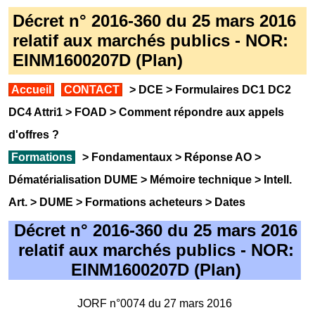
Décret n° 2016-360 du 25 mars 2016
relatif aux marchés publics - NOR:
EINM1600207D (Plan)
Accueil
CONTACT
>
DCE
>
Formulaires DC1 DC2
DC4 Attri1
>
FOAD
>
Comment répondre aux appels
d'offres
?
Formations
>
Fondamentaux
>
Réponse AO
>
Dématérialisation DUME
>
Mémoire technique
>
Intell.
Art.
>
DUME
>
Formations acheteurs
>
Dates
Décret n° 2016-360 du 25 mars 2016
relatif aux marchés publics - NOR:
EINM1600207D (Plan)
JORF n°0074 du 27 mars 2016