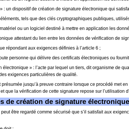
 : un dispositif de création de signature électronique qui satisfai
 éléments, tels que des clés cryptographiques publiques, utilisés 
n matériel ou un logiciel destiné à mettre en application les donn
onique attestant du lien entre les données de vérification de sign
ique répondant aux exigences définies à l’article 6 ;
 toute personne qui délivre des certificats électroniques ou fourn
n électronique » : l’acte par lequel un tiers, dit organisme de qua
 des exigences particulières de qualité.
 est présumée jusqu’à preuve contraire lorsque ce procédé met en
 que la vérification de cette signature repose sur l’utilisation d’
és de création de signature électroniqu
e peut être regardé comme sécurisé que s’il satisfait aux exigence
e doit :