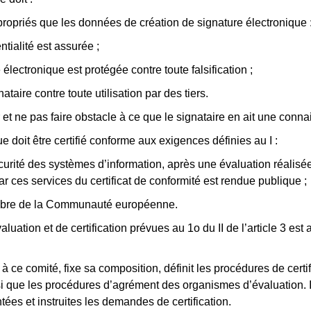
ropriés que les données de création de signature électronique 
ntialité est assurée ;
électronique est protégée contre toute falsification ;
taire contre toute utilisation par des tiers.
 et ne pas faire obstacle à ce que le signataire en ait une conn
ue doit être certifié conforme aux exigences définies au I :
curité des systèmes d’information, après une évaluation réalisée
 ces services du certificat de conformité est rendue publique ;
membre de la Communauté européenne.
uation et de certification prévues au 1o du II de l’article 3 est a
 ce comité, fixe sa composition, définit les procédures de certif
i que les procédures d’agrément des organismes d’évaluation. Il
ées et instruites les demandes de certification.