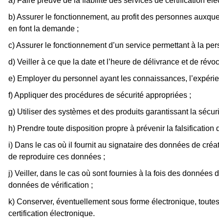
a) Faire preuve de la fiabilité des services de certification élec
b) Assurer le fonctionnement, au profit des personnes auxquell
en font la demande ;
c) Assurer le fonctionnement d’un service permettant à la perso
d) Veiller à ce que la date et l’heure de délivrance et de révo
e) Employer du personnel ayant les connaissances, l’expérience
f) Appliquer des procédures de sécurité appropriées ;
g) Utiliser des systèmes et des produits garantissant la sécur
h) Prendre toute disposition propre à prévenir la falsification d
i) Dans le cas où il fournit au signataire des données de créa
de reproduire ces données ;
j) Veiller, dans le cas où sont fournies à la fois des donnée
données de vérification ;
k) Conserver, éventuellement sous forme électronique, toutes l
certification électronique.