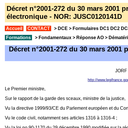
Décret n°2001-272 du 30 mars 2001 pris
électronique - NOR: JUSC0120141D
Accueil
CONTACT
>
DCE
>
Formulaires DC1 DC2 DC4
Formations
>
Fondamentaux
>
Réponse AO
>
Dématéri
Décret n°2001-272 du 30 mars 2001 pris
JORF 
http://www.legifrance.
Le Premier ministre,
Sur le rapport de la garde des sceaux, ministre de la justice,
Vu la directive 1999/93/CE du Parlement européen et du Con
Vu le code civil, notamment ses articles 1316 à 1316-4 ;
Vu la loi no 90-1170 du 29 décembre 1990 modifiée sur la ré