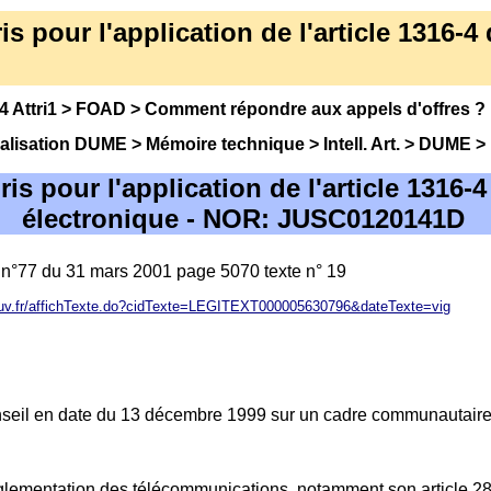
 pour l'application de l'article 1316-4 du
 Attri1
>
FOAD
>
Comment répondre aux appels d'offres
?
alisation DUME
>
Mémoire technique
>
Intell. Art.
>
DUME
>
 pour l'application de l'article 1316-4 d
électronique - NOR: JUSC0120141D
n°77 du 31 mars 2001 page 5070 texte n° 19
gouv.fr/affichTexte.do?cidTexte=LEGITEXT000005630796&dateTexte=vig
seil en date du 13 décembre 1999 sur un cadre communautaire p
glementation des télécommunications, notamment son article 28