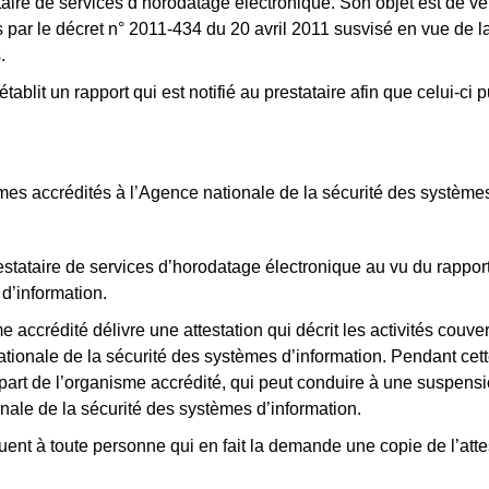
taire de services d’horodatage électronique. Son objet est de vé
 par le décret n° 2011-434 du 20 avril 2011 susvisé en vue de l
.
tablit un rapport qui est notifié au prestataire afin que celui-ci
es accrédités à l’Agence nationale de la sécurité des systèmes
estataire de services d’horodatage électronique au vu du rapport
d’information.
me accrédité délivre une attestation qui décrit les activités couv
nationale de la sécurité des systèmes d’information. Pendant cette
 part de l’organisme accrédité, qui peut conduire à une suspension
onale de la sécurité des systèmes d’information.
ent à toute personne qui en fait la demande une copie de l’attes