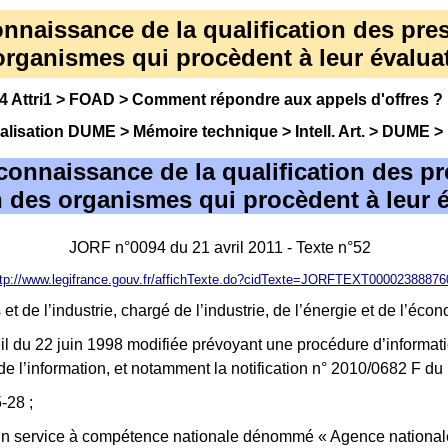
econnaissance de la qualification des pr
s organismes qui procèdent à leur évalu
 Attri1
>
FOAD
>
Comment répondre aux appels d'offres
?
alisation DUME
>
Mémoire technique
>
Intell. Art.
>
DUME
>
 reconnaissance de la qualification des 
ion des organismes qui procèdent à leur
JORF n°0094 du 21 avril 2011 - Texte n°52
ttp://www.legifrance.gouv.fr/affichTexte.do?cidTexte=JORFTEXT00002388876
et de l’industrie, chargé de l’industrie, de l’énergie et de l’éc
il du 22 juin 1998 modifiée prévoyant une procédure d’informa
é de l’information, et notamment la notification n° 2010/0682 F
-28 ;
d’un service à compétence nationale dénommé « Agence nationale